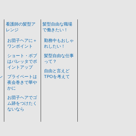
看護師の髪型ア
髪型自由な職場
レンジ
で働きたい！
爽
お団子ヘアに＋
勤務中もおしゃ
ワンポイント
れしたい！
ン
ショート・ボブ
髪型自由な仕事
ン
はバレッタでポ
って？
イントアップ
自由と言えど
ン
プライベートは
TPOを考えて
レ
夜会巻きで華や
かに
お団子ヘアでゴ
ム跡をつけたく
ないなら