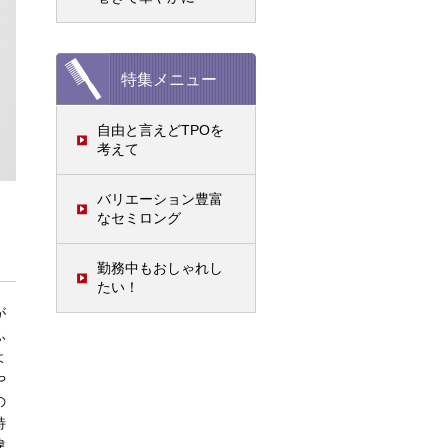
特集メニュー
自由と言えどTPOを
考えて
バリエーション豊富
なセミロング
勤務中もおしゃれし
たい！
が
ふ
よ
や
の
特
違