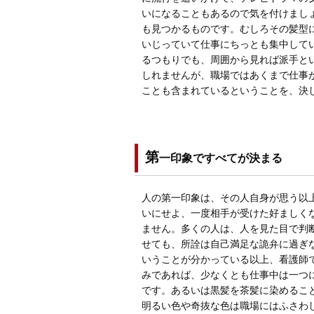
いになることもあるので気を付けまし
も見つかるものです。むしろその髪型
いじっていて仕事にちっとも集中して
るつもりでも、周囲から見れば派手と
しれませんが、職場ではあくまで仕事
ことも含まれているということを、決
第
一印象ですべてが決まる
人の第一印象は、その人自身が思う以
いにせよ、一度相手が受けた好ましく
ません。多くの人は、人を見た目で判
せても、所詮は自己満足な詭弁に過ぎ
いうことが分かっている以上、看護師
みであれば、少なくとも仕事中は一つ
です。あるいは黒髪を茶髪に染めるこ
明るい色や奇抜な色は職場にはふさわ