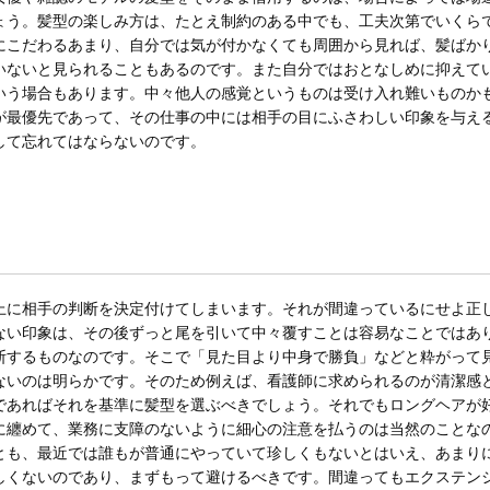
ょう。髪型の楽しみ方は、たとえ制約のある中でも、工夫次第でいくら
にこだわるあまり、自分では気が付かなくても周囲から見れば、髪ばか
いないと見られることもあるのです。また自分ではおとなしめに抑えて
いう場合もあります。中々他人の感覚というものは受け入れ難いものか
が最優先であって、その仕事の中には相手の目にふさわしい印象を与え
して忘れてはならないのです。
上に相手の判断を決定付けてしまいます。それが間違っているにせよ正
ない印象は、その後ずっと尾を引いて中々覆すことは容易なことではあ
断するものなのです。そこで「見た目より中身で勝負」などと粋がって
ないのは明らかです。そのため例えば、看護師に求められるのが清潔感
であればそれを基準に髪型を選ぶべきでしょう。それでもロングヘアが
に纏めて、業務に支障のないように細心の注意を払うのは当然のことな
とも、最近では誰もが普通にやっていて珍しくもないとはいえ、あまり
しくないのであり、まずもって避けるべきです。間違ってもエクステン