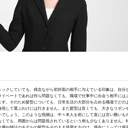
ェックしていても、残念ながら初対面の相手に与えている印象は、自分
ライベートであれば何ら問題なくても、職場で仕事中に出会う相手には
ます。そのため髪型についても、日常生活の大部分を占める職場でどの
無視して選ぶわけには行きません。また髪型は良くても、大きなリボン
いでしょう。このような指摘は、中々本人を前にして直には言い難いも
なくても、周囲からは問題視されているという例も少なくありません。
女優や雑誌のモデルの髪型をそのまま借用するのは、場合によっては場